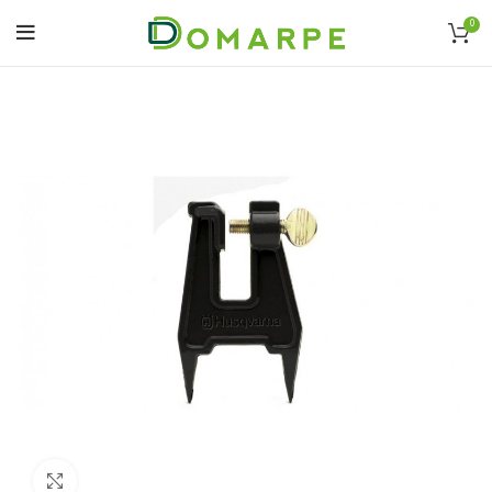
0
Click to enlarge