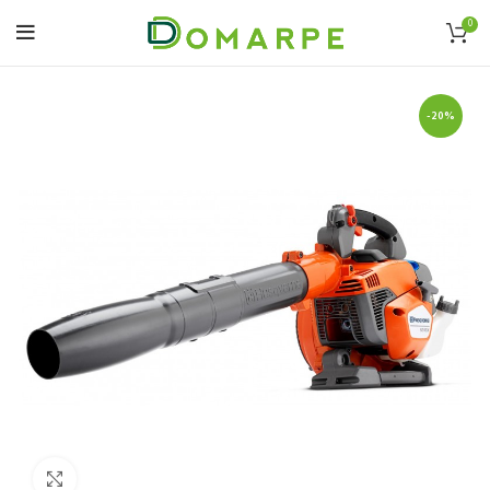
0
-20%
Click to enlarge