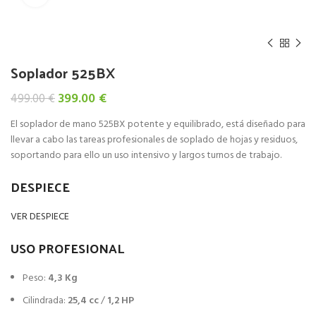
Soplador 525BX
El
El
399.00
€
499.00
€
precio
precio
El soplador de mano 525BX potente y equilibrado, está diseñado para
original
actual
llevar a cabo las tareas profesionales de soplado de hojas y residuos,
era:
es:
soportando para ello un uso intensivo y largos turnos de trabajo.
499.00 €.
399.00 €.
DESPIECE
VER DESPIECE
USO PROFESIONAL
Peso:
4,3 Kg
Cilindrada:
25,4 cc
/
1,2 HP