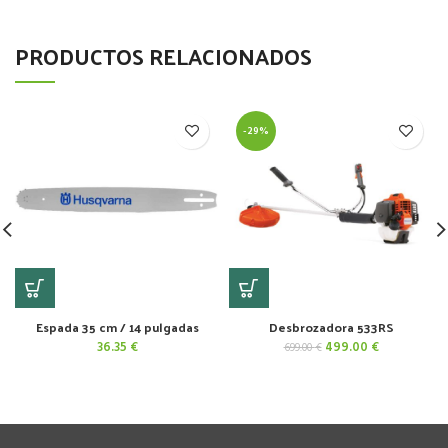
PRODUCTOS RELACIONADOS
-29%
Espada 35 cm / 14 pulgadas
Desbrozadora 533RS
El
El
36.35
€
499.00
€
699.00
€
precio
precio
original
actual
era:
es:
699.00 €.
499.00 €.