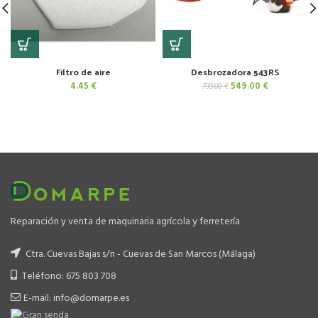
Filtro de aire
Desbrozadora 543RS
El
El
4.45
€
549.00
€
799.00
€
precio
precio
original
actual
era:
es:
799.00 €.
549.00 €.
Reparación y venta de maquinaria agrícola y ferretería
Ctra. Cuevas Bajas s/n - Cuevas de San Marcos (Málaga)
Teléfono: 675 803 708
E-mail: info@domarpe.es