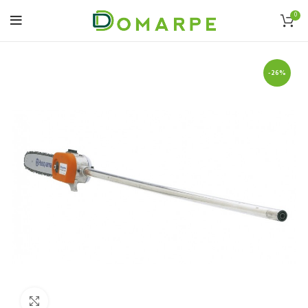
0
-26%
Click to enlarge