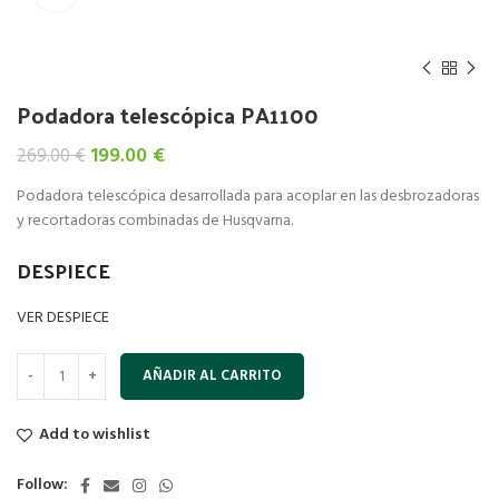
Podadora telescópica PA1100
El
El
199.00
€
269.00
€
precio
precio
Podadora telescópica desarrollada para acoplar en las desbrozadoras
original
actual
y recortadoras combinadas de Husqvarna.
era:
es:
269.00 €.
199.00 €.
DESPIECE
VER DESPIECE
AÑADIR AL CARRITO
Add to wishlist
Follow: