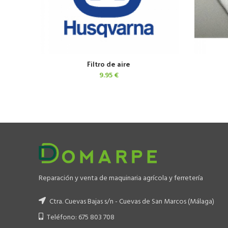
Filtro de aire
AÑADIR AL CARRITO
9.95
€
Reparación y venta de maquinaria agrícola y ferretería
Ctra. Cuevas Bajas s/n - Cuevas de San Marcos (Málaga)
Teléfono: 675 803 708