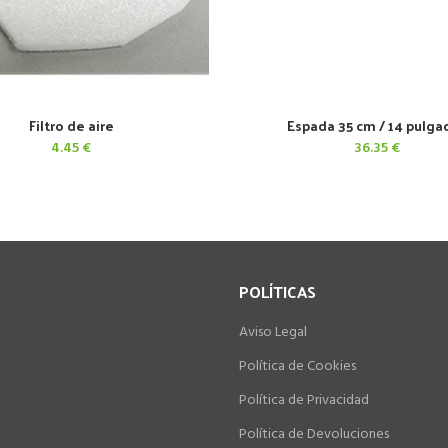
Filtro de aire
Espada 35 cm / 14 pulga
AÑADIR AL CARRITO
AÑADIR AL CARRITO
4.45
€
36.35
€
POLÍTICAS
Aviso Legal
Política de Cookies
Política de Privacidad
Política de Devoluciones