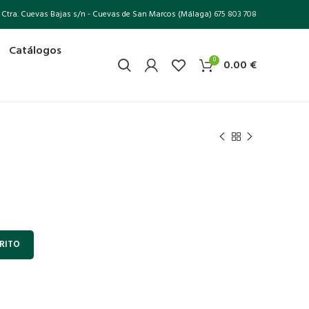
Ctra. Cuevas Bajas s/n - Cuevas de San Marcos (Málaga)
675 803 708
Catálogos
0
0.00
€
RITO