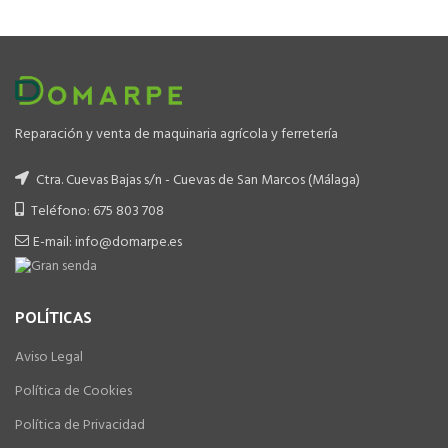
era:
es:
era:
es:
699.00 €.
499.00 €.
799.00 €.
549.00 €.
Reparación y venta de maquinaria agrícola y ferretería
Ctra. Cuevas Bajas s/n - Cuevas de San Marcos (Málaga)
Teléfono: 675 803 708
E-mail: info@domarpe.es
POLÍTICAS
Aviso Legal
Política de Cookies
Política de Privacidad