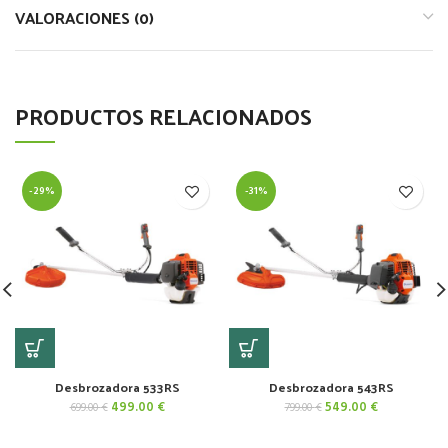
VALORACIONES (0)
PRODUCTOS RELACIONADOS
-29%
-31%
Desbrozadora 533RS
Desbrozadora 543RS
El
El
El
El
499.00
€
549.00
€
699.00
€
799.00
€
precio
precio
precio
precio
original
actual
original
actual