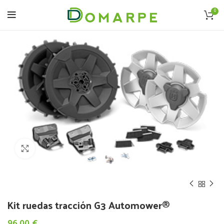
0
Click to enlarge
Kit ruedas tracción G3 Automower®
96.00
€