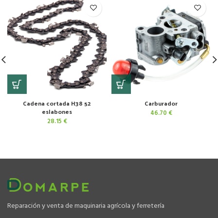
Cadena cortada H38 52
Carburador
eslabones
46.70
€
28.15
€
Reparación y venta de maquinaria agrícola y ferretería