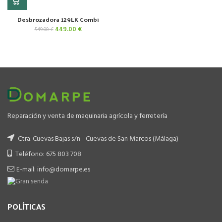
Desbrozadora 129LK Combi
El
El
449.00
€
549.00
€
precio
precio
original
actual
era:
es:
549.00 €.
449.00 €.
Reparación y venta de maquinaria agrícola y ferretería
Ctra. Cuevas Bajas s/n - Cuevas de San Marcos (Málaga)
Teléfono: 675 803 708
E-mail: info@domarpe.es
POLÍTICAS