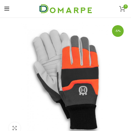
0
-5%
Click to enlarge