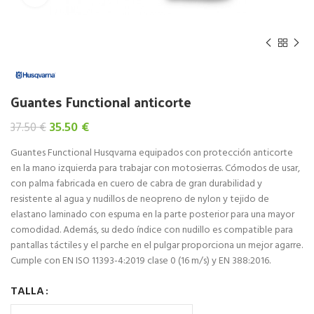
Guantes Functional anticorte
El
El
35.50
€
37.50
€
precio
precio
Guantes Functional Husqvarna equipados con protección anticorte
original
actual
en la mano izquierda para trabajar con motosierras. Cómodos de usar,
era:
es:
con palma fabricada en cuero de cabra de gran durabilidad y
37.50 €.
35.50 €.
resistente al agua y nudillos de neopreno de nylon y tejido de
elastano laminado con espuma en la parte posterior para una mayor
comodidad. Además, su dedo índice con nudillo es compatible para
pantallas táctiles y el parche en el pulgar proporciona un mejor agarre.
Cumple con EN ISO 11393-4:2019 clase 0 (16 m/s) y EN 388:2016.
TALLA