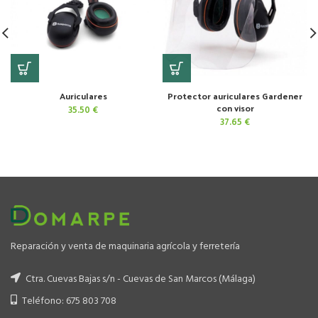
Auriculares
Protector auriculares Gardener
con visor
35.50
€
37.65
€
Reparación y venta de maquinaria agrícola y ferretería
Ctra. Cuevas Bajas s/n - Cuevas de San Marcos (Málaga)
Teléfono: 675 803 708