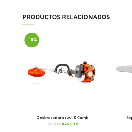
PRODUCTOS RELACIONADOS
-18%
Desbrozadora 129LK Combi
Es
AÑADIR AL CARRITO
El
El
449.00
€
549.00
€
precio
precio