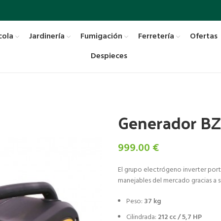
cola
Jardinería
Fumigación
Ferretería
Ofertas
Despieces
Generador BZ
999.00
€
El grupo electrógeno inverter porta
manejables del mercado gracias a s
Peso:
37 kg
Cilindrada:
212 cc / 5,7 HP