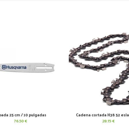
pada 25 cm / 10 pulgadas
Cadena cortada H38 52 esl
AÑADIR AL CARRITO
AÑADIR AL CARRITO
76.50
€
28.15
€