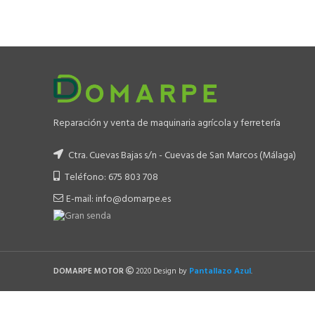
original
actual
era:
es:
549.00 €.
449.00 €.
Reparación y venta de maquinaria agrícola y ferretería
Ctra. Cuevas Bajas s/n - Cuevas de San Marcos (Málaga)
Teléfono: 675 803 708
E-mail: info@domarpe.es
Pantallazo Azul
DOMARPE MOTOR
2020 Design by
.