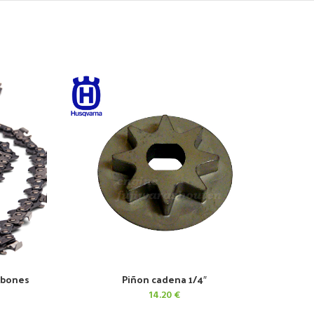
abones
Piñon cadena 1/4″
AÑADIR AL CARRITO
14.20
€