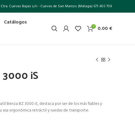
Ctra. Cuevas Bajas s/n - Cuevas de San Marcos (Málaga)
675 803 708
Catálogos
0
0.00
€
 3000 iS
til Benza BZ 3000 iS, destaca por ser de los más fiables y
u asa ergonómica retráctil y ruedas de transporte.