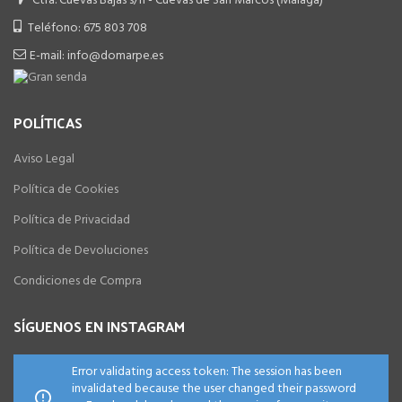
Ctra. Cuevas Bajas s/n - Cuevas de San Marcos (Málaga)
Teléfono: 675 803 708
E-mail: info@domarpe.es
POLÍTICAS
Aviso Legal
Política de Cookies
Política de Privacidad
Política de Devoluciones
Condiciones de Compra
SÍGUENOS EN INSTAGRAM
Error validating access token: The session has been
invalidated because the user changed their password