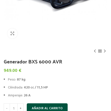
Click to enlarge
Generador BXS 6000 AVR
949.00
€
Peso:
87 kg
Cilindrada:
420 cc / 11,5 HP
Amperaje:
26 A
AÑADIR AL CARRITO