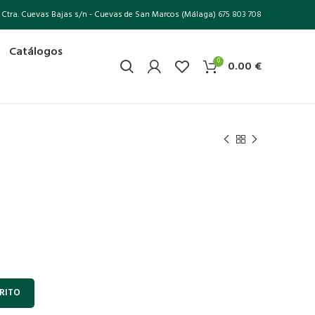
Ctra. Cuevas Bajas s/n - Cuevas de San Marcos (Málaga)
675 803 708
Catálogos
0
0.00
€
RITO