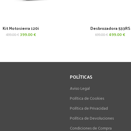
Kit Motosierra 120i
Desbrozadora 533RS
AÑADIR AL CARRITO
AÑADIR AL CARRITO
El
El
El
El
399.00
€
499.00
€
499.00
€
699.00
€
precio
precio
precio
pre
original
actual
original
act
era:
es:
era:
es:
499.00 €.
399.00 €.
699.00 €.
499
POLÍTICAS
Aviso Legal
Política de Cookies
Política de Privacidad
Política de Devoluciones
Condiciones de Compra