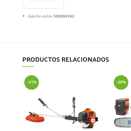
Más información
Gancho extra:
505694302
PRODUCTOS RELACIONADOS
-31%
-20%