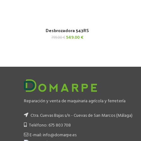
Desbrozadora 543RS
AÑADIR AL CARRITO
El
El
549.00
€
799.00
€
precio
precio
original
actual
era:
es:
799.00 €.
549.00 €.
Reparación y venta de maquinaria agrícola y ferretería
Ctra. Cuevas Bajas s/n - Cuevas de San Marcos (Málaga)
Teléfono: 675 803 708
E-mail: info@domarpe.es