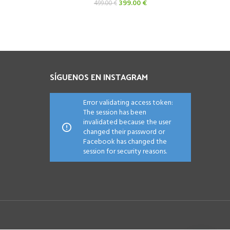
El
El
399.00
€
499.00
€
precio
precio
original
actual
era:
es:
499.00 €.
399.00 €.
SÍGUENOS EN INSTAGRAM
Error validating access token:
The session has been
invalidated because the user
changed their password or
Facebook has changed the
session for security reasons.