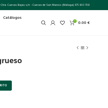
Ctra. Cuevas Bajas s/n - Cuevas de San Marcos (Málaga)
675 803 708
Catálogos
0
0.00
€
 grueso
RITO