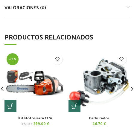
VALORACIONES (0)
PRODUCTOS RELACIONADOS
-20%
Kit Motosierra 120i
Carburador
El
El
399.00
€
46.70
€
499.00
€
precio
precio
original
actual