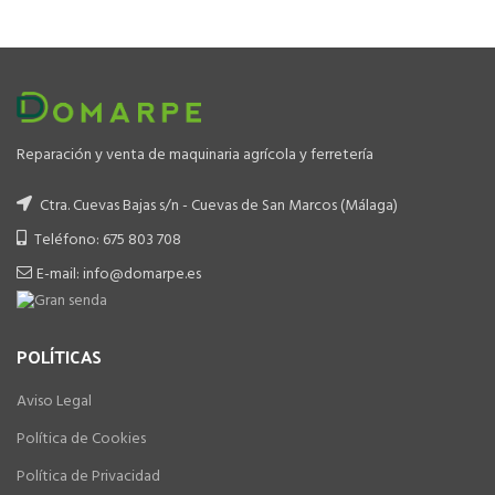
era:
es:
499.00 €.
399.00 €.
Reparación y venta de maquinaria agrícola y ferretería
Ctra. Cuevas Bajas s/n - Cuevas de San Marcos (Málaga)
Teléfono: 675 803 708
E-mail: info@domarpe.es
POLÍTICAS
Aviso Legal
Política de Cookies
Política de Privacidad