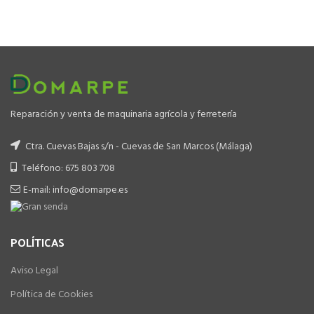
precio
precio
original
actual
era:
es:
549.00 €.
449.00 €.
Reparación y venta de maquinaria agrícola y ferretería
Ctra. Cuevas Bajas s/n - Cuevas de San Marcos (Málaga)
Teléfono: 675 803 708
E-mail: info@domarpe.es
POLÍTICAS
Aviso Legal
Política de Cookies