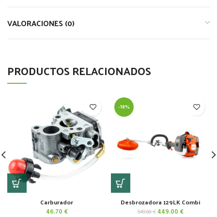
VALORACIONES (0)
PRODUCTOS RELACIONADOS
-18%
Carburador
Desbrozadora 129LK Combi
El
El
46.70
€
449.00
€
549.00
€