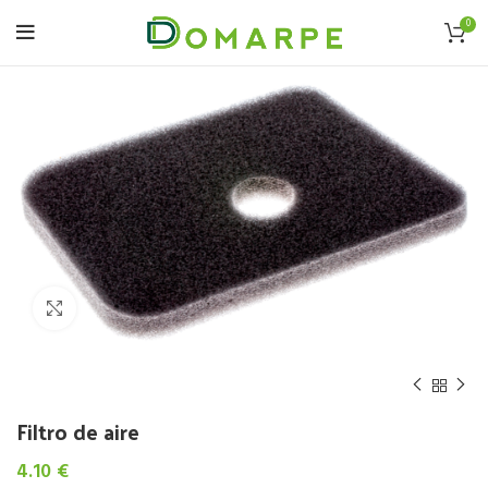
0
Click to enlarge
Filtro de aire
4.10
€