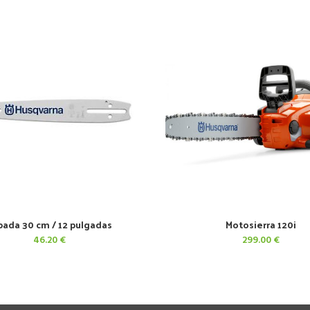
pada 30 cm / 12 pulgadas
Motosierra 120i
AÑADIR AL CARRITO
AÑADIR AL CARRITO
46.20
€
299.00
€