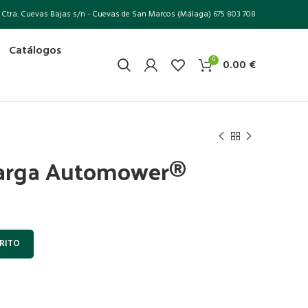
Ctra. Cuevas Bajas s/n - Cuevas de San Marcos (Málaga)
675 803 708
Catálogos
0
0.00
€
carga Automower®
RITO