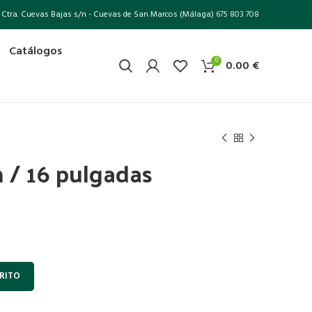
Ctra. Cuevas Bajas s/n - Cuevas de San Marcos (Málaga)
675 803 708
Catálogos
0
0.00
€
 / 16 pulgadas
RITO