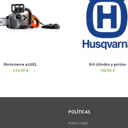
Motosierra 420EL
Kit cilindro y pistón
AÑADIR AL CARRITO
AÑADIR AL CARRITO
339.00
€
158.90
€
POLÍTICAS
Aviso Legal