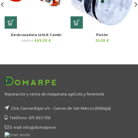
Desbrozadora 129LK Combi
Pistón
El
El
449.00
€
53.00
€
549.00
€
precio
precio
original
actual
era:
es:
549.00 €.
449.00 €.
Reparación y venta de maquinaria agrícola y ferretería
Ctra. Cuevas Bajas s/n - Cuevas de San Marcos (Málaga)
Teléfono: 675 803 708
E-mail: info@domarpe.es