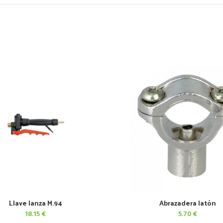
Llave lanza M.94
Abrazadera latón
AÑADIR AL CARRITO
AÑADIR AL CARRITO
18.15
€
5.70
€