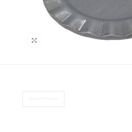
Click to enlarge
Más información