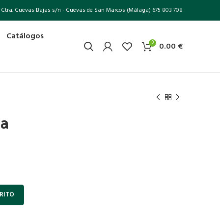
Ctra. Cuevas Bajas s/n - Cuevas de San Marcos (Málaga)
675 803 708
Catálogos
0
0.00
€
pa
RITO