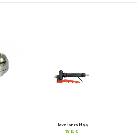
Llave lanza M.94
AÑADIR AL CARRITO
18.15
€