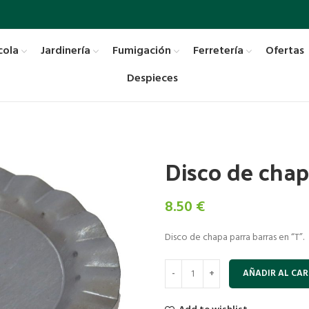
cola
Jardinería
Fumigación
Ferretería
Ofertas
Despieces
Disco de cha
8.50
€
Disco de chapa parra barras en “T”.
AÑADIR AL CAR