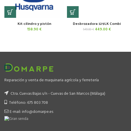
Kit cilindro y pistón
Desbrozadora 129LK Combi
El
El
158.90
€
449.00
€
549.00
€
precio
precio
original
actual
era:
es:
549.00 €.
449.00 €.
Reparación y venta de maquinaria agrícola y ferretería
Ctra. Cuevas Bajas s/n - Cuevas de San Marcos (Málaga)
Teléfono: 675 803 708
E-mail: info@domarpe.es