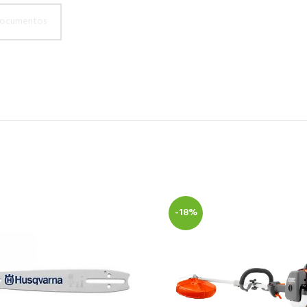
ocumentos
-18%