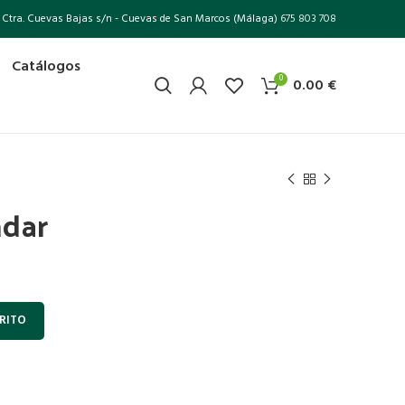
Ctra. Cuevas Bajas s/n - Cuevas de San Marcos (Málaga)
675 803 708
Catálogos
0
0.00
€
ndar
RITO