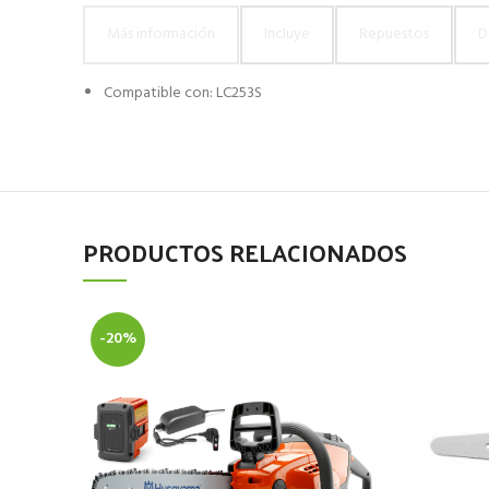
Más información
Incluye
Repuestos
D
Compatible con: LC253S
PRODUCTOS RELACIONADOS
-20%