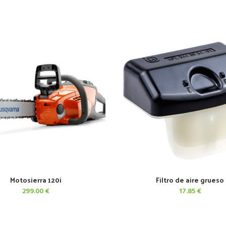
Motosierra 120i
Filtro de aire grueso
AÑADIR AL CARRITO
AÑADIR AL CARRITO
299.00
€
17.85
€