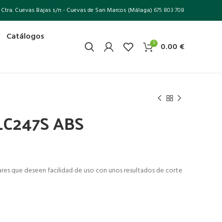
Ctra. Cuevas Bajas s/n - Cuevas de San Marcos (Málaga)
675 803 708
Catálogos
0
0.00
€
LC247S ABS
o
ares que deseen facilidad de uso con unos resultados de corte
l
0 €.