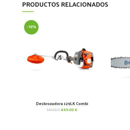
PRODUCTOS RELACIONADOS
-18%
Desbrozadora 129LK Combi
AÑADIR AL CARRITO
El
El
449.00
€
549.00
€
precio
precio
original
actual
era:
es: