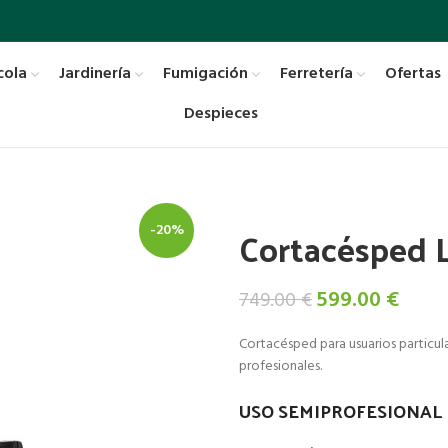
cola
Jardinería
Fumigación
Ferretería
Ofertas
Despieces
Cortacésped 
-20%
El
El
599.00
€
749.00
€
precio
preci
Cortacésped para usuarios particul
original
actua
profesionales.
era:
es:
749.00 €.
599.0
USO SEMIPROFESIONAL