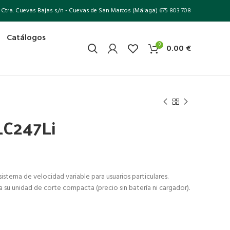
Ctra. Cuevas Bajas s/n - Cuevas de San Marcos (Málaga)
675 803 708
Catálogos
0
0.00
€
LC247Li
tema de velocidad variable para usuarios particulares.
 su unidad de corte compacta (precio sin batería ni cargador).