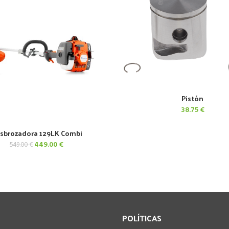
Pistón
AÑADIR AL CARRITO
38.75
€
sbrozadora 129LK Combi
AÑADIR AL CARRITO
El
El
449.00
€
549.00
€
precio
precio
original
actual
era:
es:
549.00 €.
449.00 €.
POLÍTICAS