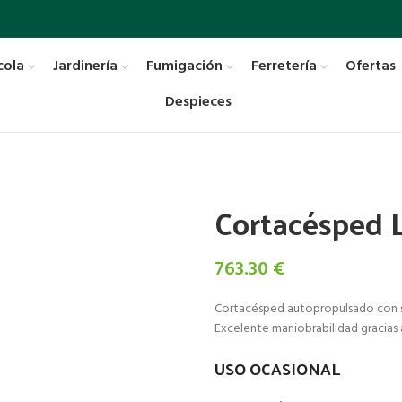
cola
Jardinería
Fumigación
Ferretería
Ofertas
Despieces
Cortacésped 
763.30
€
Cortacésped autopropulsado con sis
Excelente maniobrabilidad gracias a
USO OCASIONAL