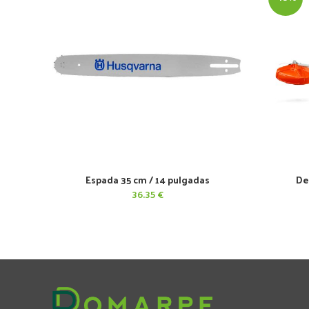
Espada 35 cm / 14 pulgadas
De
AÑADIR AL CARRITO
36.35
€