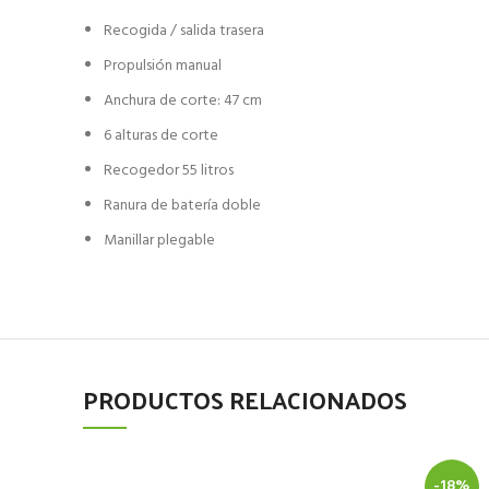
Recogida / salida trasera
Propulsión manual
Anchura de corte: 47 cm
6 alturas de corte
Recogedor 55 litros
Ranura de batería doble
Manillar plegable
PRODUCTOS RELACIONADOS
-18%