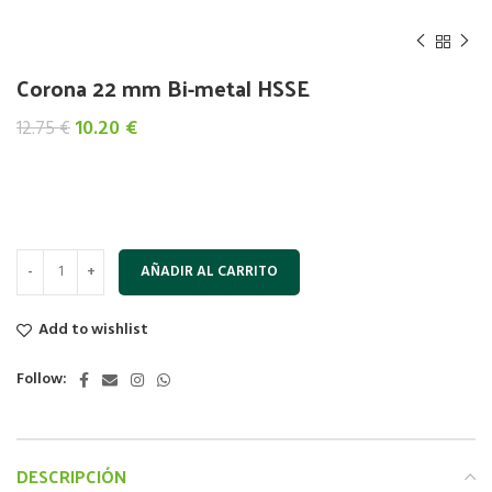
Corona 22 mm Bi-metal HSSE
El
El
10.20
€
12.75
€
precio
precio
original
actual
era:
es:
12.75 €.
10.20 €.
AÑADIR AL CARRITO
Add to wishlist
Follow:
DESCRIPCIÓN