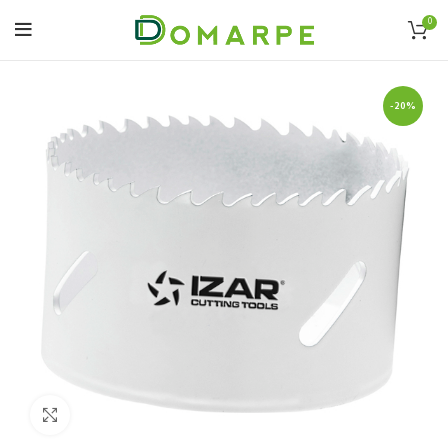
0
-20%
Click to enlarge