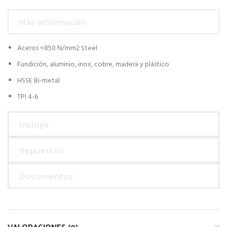
Más información
Aceros <850 N/mm2 Steel
Fundición, aluminio, inox, cobre, madera y plástico
HSSE Bi-metal
TPI 4-6
Incluye
Repuestos
Documentos
VALORACIONES (0)