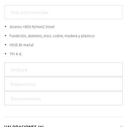
Más información
Aceros <850 N/mm2 Steel
Fundición, aluminio, inox, cobre, madera y plástico
HSSE Bi-metal
TPI 4-6
Incluye
Repuestos
Documentos
VALORACIONES (0)