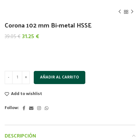
Corona 102 mm Bi-metal HSSE
El
El
31.25
€
39.05
€
precio
precio
original
actual
era:
es:
39.05 €.
31.25 €.
AÑADIR AL CARRITO
Add to wishlist
Follow:
DESCRIPCIÓN