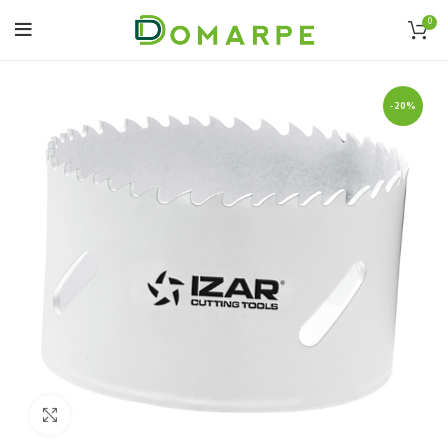
0
-20%
Click to enlarge