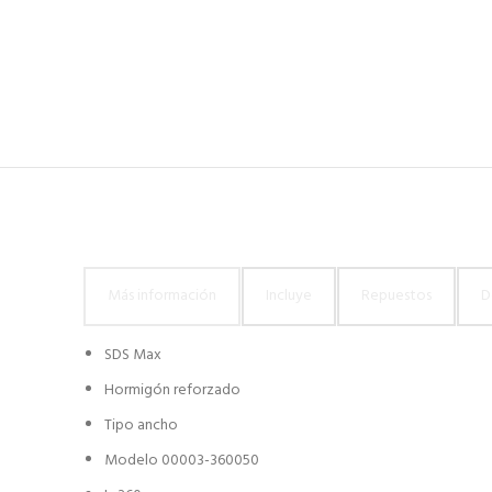
Más información
Incluye
Repuestos
D
SDS Max
Hormigón reforzado
Tipo ancho
Modelo 00003-360050