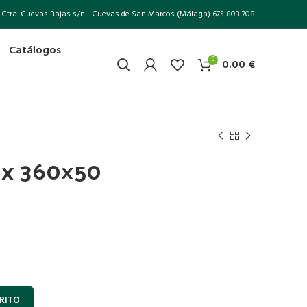
Ctra. Cuevas Bajas s/n - Cuevas de San Marcos (Málaga)
675 803 708
Catálogos
0
0.00
€
ax 360×50
RITO