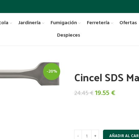
cola
Jardinería
Fumigación
Ferretería
Ofertas
Despieces
Cincel SDS M
-20%
El
El
19.55
€
24.45
€
precio
precio
original
actual
era:
es:
24.45 €.
19.55 €.
AÑADIR AL CAR