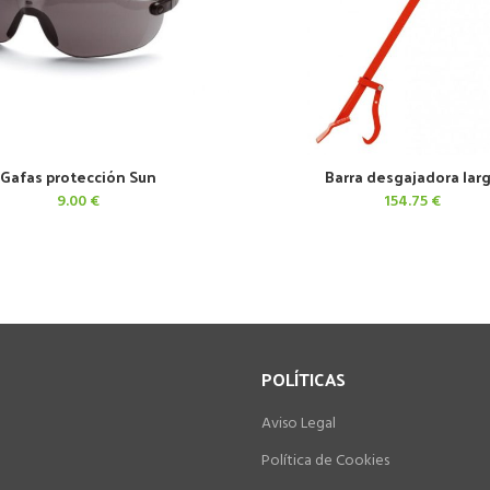
Gafas protección Sun
Barra desgajadora lar
AÑADIR AL CARRITO
AÑADIR AL CARRITO
9.00
€
154.75
€
POLÍTICAS
Aviso Legal
Política de Cookies