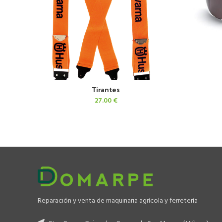
Tirantes
AÑADIR AL CARRITO
27.00
€
Reparación y venta de maquinaria agrícola y ferretería