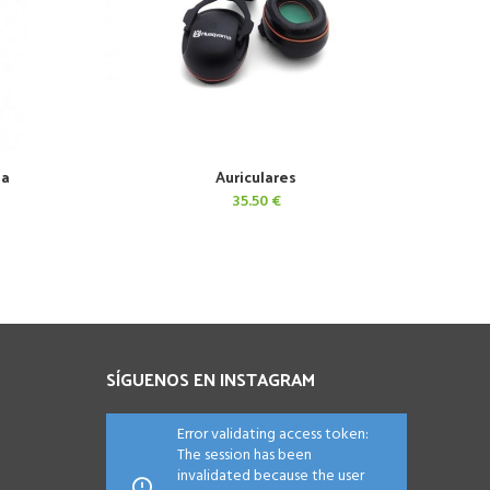
ga
Auriculares
AÑADIR AL CARRITO
35.50
€
SÍGUENOS EN INSTAGRAM
Error validating access token:
The session has been
invalidated because the user