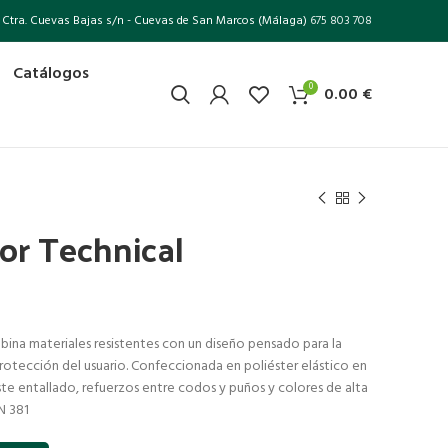
Ctra. Cuevas Bajas s/n - Cuevas de San Marcos (Málaga)
675 803 708
Catálogos
0
0.00
€
or Technical
ina materiales resistentes con un diseño pensado para la
protección del usuario. Confeccionada en poliéster elástico en
ste entallado, refuerzos entre codos y puños y colores de alta
EN 381