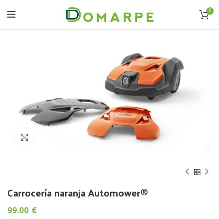
0
Click to enlarge
Carrocería naranja Automower®
99.00
€