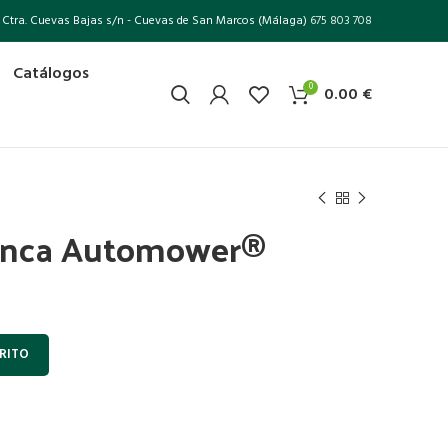
Ctra. Cuevas Bajas s/n - Cuevas de San Marcos (Málaga)
675 803 708
Catálogos
0
0.00
€
lanca Automower®
RITO