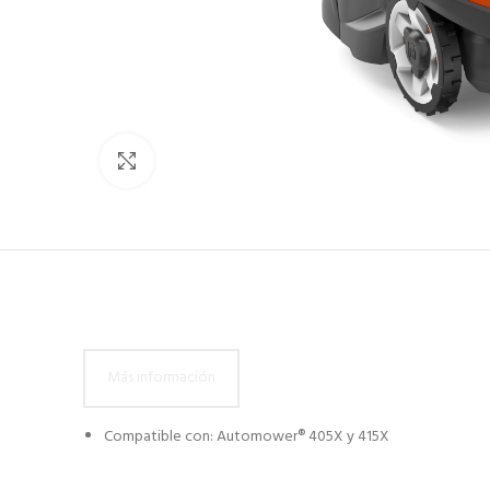
Click to enlarge
Más información
Compatible con: Automower® 405X y 415X