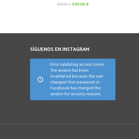
El
El
399.00
€
499.00
€
precio
precio
original
actual
era:
es:
499.00 €.
399.00 €.
SÍGUENOS EN INSTAGRAM
Error validating access token:
The session has been
invalidated because the user
changed their password or
Facebook has changed the
session for security reasons.