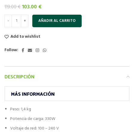
El
El
103.00
€
119.00
€
precio
precio
original
actual
AÑADIR AL CARRITO
era:
es:
119.00 €.
103.00 €.
Add to wishlist
Follow:
DESCRIPCIÓN
MÁS INFORMACIÓN
Peso: 1,4 kg
Potencia de carga: 330W
Voltaje de red: 100 – 240 V