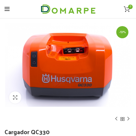
0
-13%
Click to enlarge
Cargador QC330