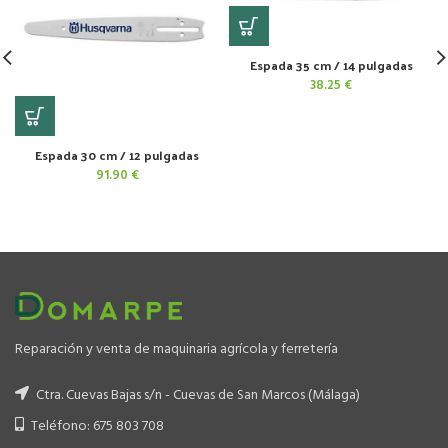
Espada 35 cm / 14 pulgadas
38.25
€
Espada 30 cm / 12 pulgadas
91.90
€
Reparación y venta de maquinaria agrícola y ferretería
Ctra. Cuevas Bajas s/n - Cuevas de San Marcos (Málaga)
Teléfono: 675 803 708