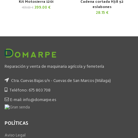
Kit Motosierra 120i
Cadena cortada H38 52
eslabones
El
El
399.00
€
499.00
€
precio
precio
28.15
€
original
actual
era:
es:
499.00 €.
399.00 €.
Reparación y venta de maquinaria agrícola y ferretería
Ctra. Cuevas Bajas s/n - Cuevas de San Marcos (Málaga)
Teléfono: 675 803 708
E-mail: info@domarpe.es
POLÍTICAS
Aviso Legal