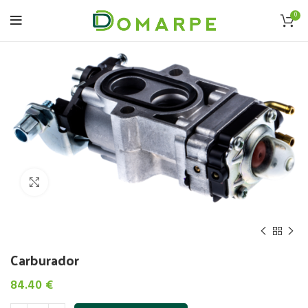
0
Click to enlarge
Carburador
84.40
€