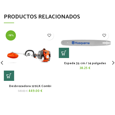
PRODUCTOS RELACIONADOS
-18%
Espada 35 cm / 14 pulgadas
38.25
€
Desbrozadora 129LK Combi
El
El
449.00
€
549.00
€
precio
precio
original
actual
era:
es:
549.00 €.
449.00 €.