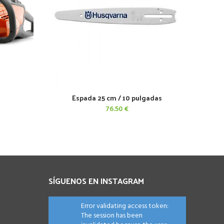
Espada 25 cm / 10 pulgadas
AÑADIR AL CARRITO
76.50
€
SÍGUENOS EN INSTAGRAM
Error validating access token:
The session has been