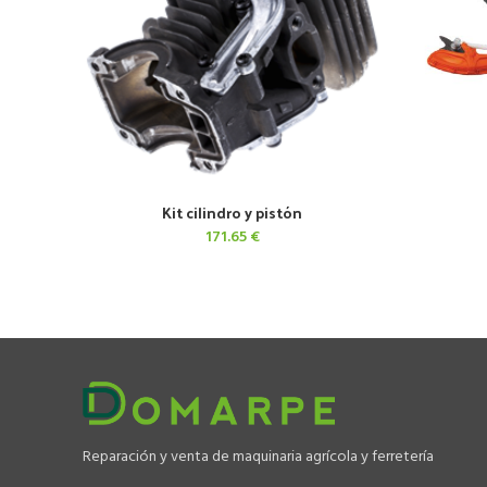
Kit cilindro y pistón
AÑADIR AL CARRITO
171.65
€
Reparación y venta de maquinaria agrícola y ferretería