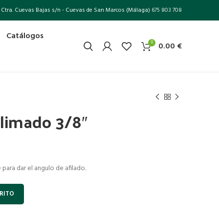
Ctra. Cuevas Bajas s/n - Cuevas de San Marcos (Málaga)
675 803 708
Catálogos
0
0.00
€
 limado 3/8″
para dar el angulo de afilado.
RITO