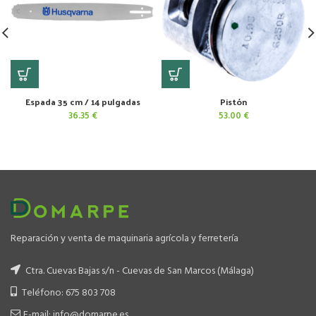
Espada 35 cm / 14 pulgadas
Pistón
36.35
€
53.00
€
Reparación y venta de maquinaria agrícola y ferretería
Ctra. Cuevas Bajas s/n - Cuevas de San Marcos (Málaga)
Teléfono: 675 803 708
E-mail: info@domarpe.es