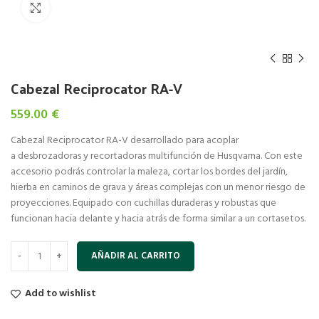
Click to enlarge
Cabezal Reciprocator RA-V
559.00
€
Cabezal Reciprocator RA-V desarrollado para acoplar
a desbrozadoras y recortadoras multifunción de Husqvarna. Con este
accesorio podrás controlar la maleza, cortar los bordes del jardín,
hierba en caminos de grava y áreas complejas con un menor riesgo de
proyecciones. Equipado con cuchillas duraderas y robustas que
funcionan hacia delante y hacia atrás de forma similar a un cortasetos.
AÑADIR AL CARRITO
Add to wishlist