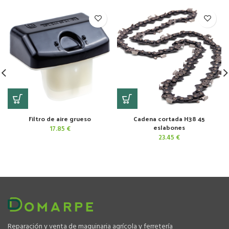
Filtro de aire grueso
Cadena cortada H38 45
eslabones
17.85
€
23.45
€
Reparación y venta de maquinaria agrícola y ferretería