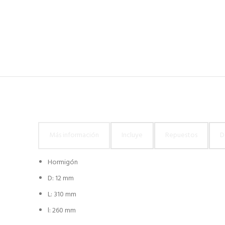
Más información
Incluye
Repuestos
D
Hormigón
D: 12 mm
L: 310 mm
l: 260 mm