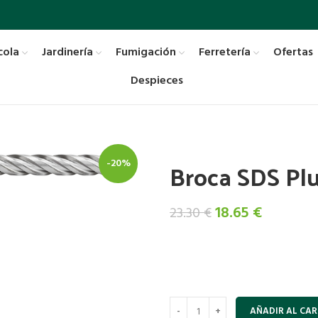
cola
Jardinería
Fumigación
Ferretería
Ofertas
Despieces
Broca SDS Pl
-20%
El
El
18.65
€
23.30
€
precio
precio
original
actual
era:
es:
23.30 €.
18.65 €.
AÑADIR AL CAR