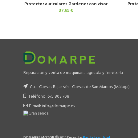
Protector auriculares Gardener con visor
Prote
AÑADIR AL CARRITO
37.65
€
Reparación y venta de maquinaria agrícola y ferretería
Ctra. Cuevas Bajas s/n - Cuevas de San Marcos (Málaga)
Teléfono: 675 803 708
E-mail: info@domarpe.es
Pantallazo Azul
DOMARPE MOTOR
2020 Design by
.