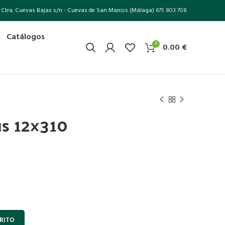
Ctra. Cuevas Bajas s/n - Cuevas de San Marcos (Málaga)
675 803 708
Catálogos
0
0.00
€
us 12×310
RITO