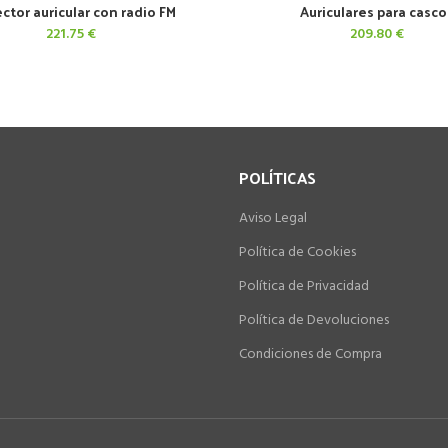
ctor auricular con radio FM
Auriculares para casco
AÑADIR AL CARRITO
AÑADIR AL CARRITO
221.75
€
209.80
€
POLÍTICAS
Aviso Legal
Política de Cookies
Política de Privacidad
Política de Devoluciones
Condiciones de Compra