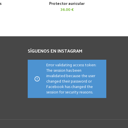
s
Protector auricular
AÑADIR AL CARRITO
36.00
€
SÍGUENOS EN INSTAGRAM
Error validating access token:
The session has been
invalidated because the user
changed their password or
Facebook has changed the
session for security reasons.