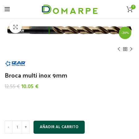
0
Click to enlarge
-20%
Broca multi inox 9mm
El
El
10.05
€
12.55
€
precio
precio
original
actual
era:
es:
12.55 €.
10.05 €.
AÑADIR AL CARRITO