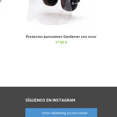
n
Protector auriculares Gardener con visor
AÑADIR AL CARRITO
37.65
€
SÍGUENOS EN INSTAGRAM
Error validating access token: