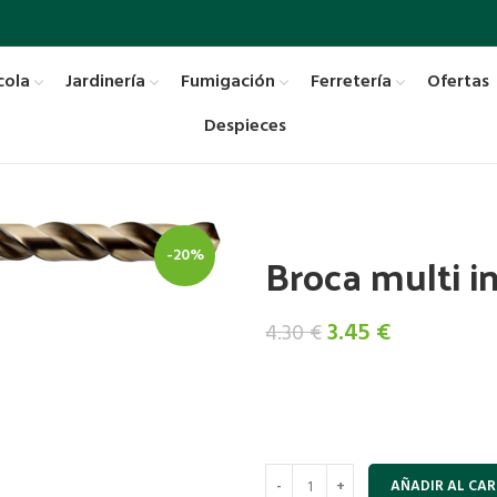
cola
Jardinería
Fumigación
Ferretería
Ofertas
Despieces
Broca multi 
-20%
El
El
3.45
€
4.30
€
precio
precio
original
actual
era:
es:
4.30 €.
3.45 €.
AÑADIR AL CAR