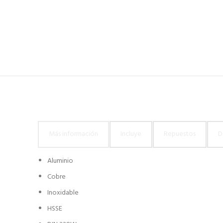
Más información
Incluye
Repuestos
D
Aluminio
Cobre
Inoxidable
HSSE