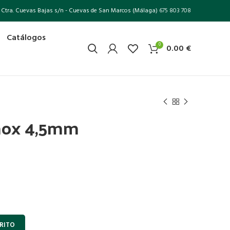
Ctra. Cuevas Bajas s/n - Cuevas de San Marcos (Málaga)
675 803 708
Catálogos
0
0.00
€
inox 4,5mm
RITO