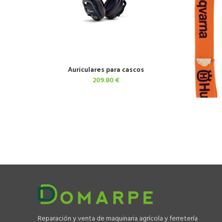
Auriculares para cascos
AÑADIR AL CARRITO
209.80
€
Reparación y venta de maquinaria agrícola y ferretería