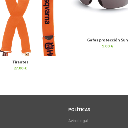
Gafas protección Su
AÑADIR AL CARRITO
9.00
€
Tirantes
AÑADIR AL CARRITO
27.00
€
POLÍTICAS
Aviso Legal