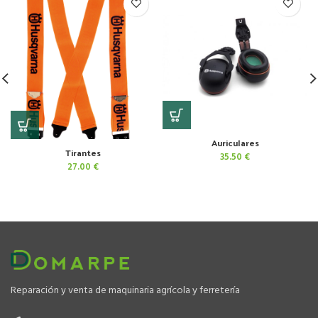
Auriculares
Tirantes
35.50
€
27.00
€
Reparación y venta de maquinaria agrícola y ferretería