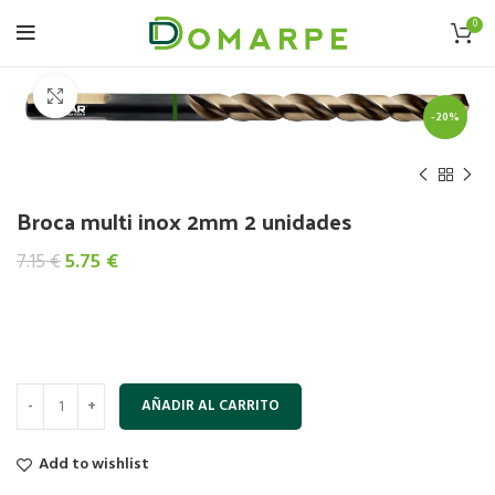
0
Click to enlarge
-20%
Broca multi inox 2mm 2 unidades
El
El
5.75
€
7.15
€
precio
precio
original
actual
era:
es:
7.15 €.
5.75 €.
AÑADIR AL CARRITO
Add to wishlist