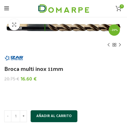
0
Click to enlarge
-20%
Broca multi inox 11mm
El
El
16.60
€
20.75
€
precio
precio
original
actual
era:
es:
20.75 €.
16.60 €.
AÑADIR AL CARRITO