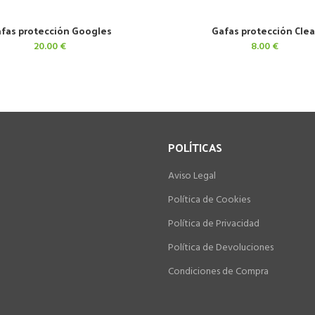
fas protección Googles
Gafas protección Clea
AÑADIR AL CARRITO
AÑADIR AL CARRITO
20.00
€
8.00
€
POLÍTICAS
Aviso Legal
Política de Cookies
Política de Privacidad
Política de Devoluciones
Condiciones de Compra