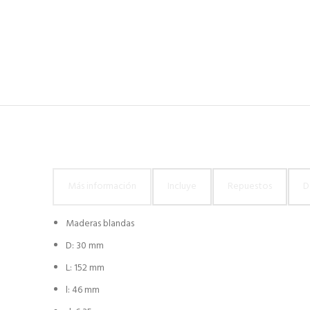
Más información
Incluye
Repuestos
D
Maderas blandas
D: 30 mm
L: 152 mm
l: 46 mm