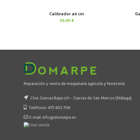
Calibrador 46 cm
Ga
AÑADIR AL CARRITO
36.00
€
Reparación y venta de maquinaria agrícola y ferretería
Ctra. Cuevas Bajas s/n - Cuevas de San Marcos (Málaga)
Teléfono: 675 803 708
E-mail: info@domarpe.es