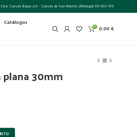
Ctra. Cuevas Bajas s/n - Cuevas de San Marcos (Málaga)
675 803 708
Catálogos
0
0.00
€
a plana 30mm
RITO