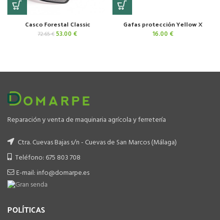
Casco Forestal Classic
Gafas protección Yellow X
El
El
53.00
€
16.00
€
72.65
€
precio
precio
original
actual
era:
es:
72.65 €.
53.00 €.
Reparación y venta de maquinaria agrícola y ferretería
Ctra. Cuevas Bajas s/n - Cuevas de San Marcos (Málaga)
Teléfono: 675 803 708
E-mail: info@domarpe.es
POLÍTICAS