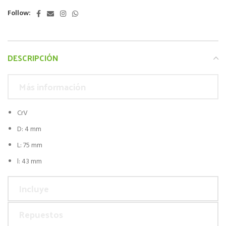
Follow:
DESCRIPCIÓN
Más información
CrV
D: 4 mm
L: 75 mm
l: 43 mm
Incluye
Repuestos