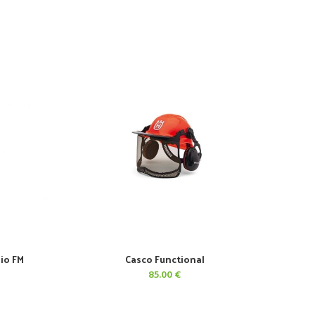
dio FM
Casco Functional
AÑADIR AL CARRITO
85.00
€