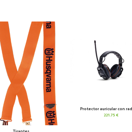
Protector auricular con ra
AÑADIR AL CARRITO
221.75
€
Tirantes
AÑADIR AL CARRITO