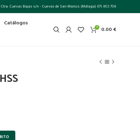
Ctra. Cuevas Bajas s/n - Cuevas de San Marcos (Málaga)
675 803 708
Catálogos
0
0.00
€
 HSS
RITO