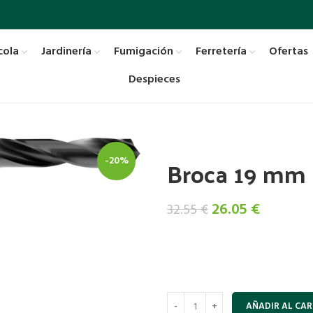
cola
Jardinería
Fumigación
Ferretería
Ofertas
Despieces
Broca 19 mm
-20%
El
El
26.05
€
32.55
€
precio
precio
original
actual
era:
es:
32.55 €.
26.05 €.
AÑADIR AL CAR