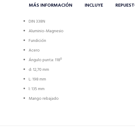
MÁS INFORMACIÓN
INCLUYE
REPUES
DIN 338N
Aluminio-Magnesio
Fundición
Acero
Ángulo punta: 118º
d: 12,70 mm
L: 198 mm
l: 135 mm
Mango rebajado