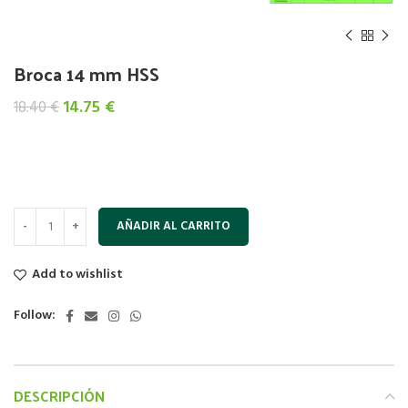
Broca 14 mm HSS
El
El
14.75
€
18.40
€
precio
precio
original
actual
era:
es:
18.40 €.
14.75 €.
AÑADIR AL CARRITO
Add to wishlist
Follow:
DESCRIPCIÓN