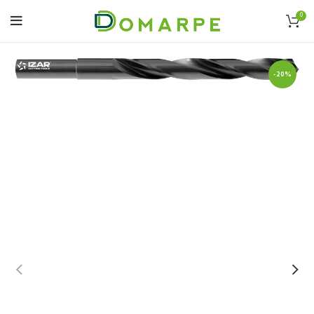
0
-20%