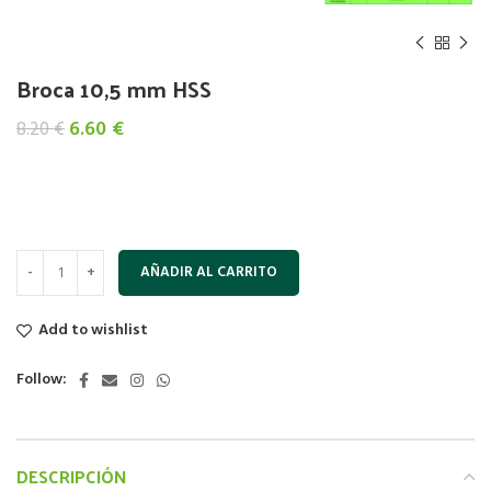
Broca 10,5 mm HSS
El
El
6.60
€
8.20
€
precio
precio
original
actual
era:
es:
8.20 €.
6.60 €.
AÑADIR AL CARRITO
Add to wishlist
Follow:
DESCRIPCIÓN