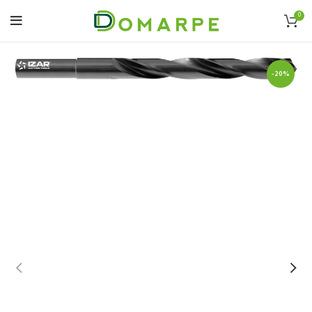
0
-20%