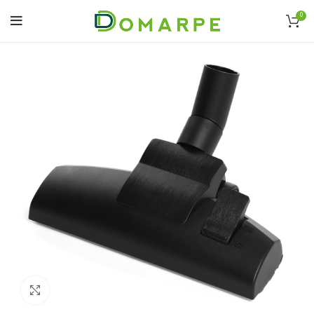
0
Click to enlarge