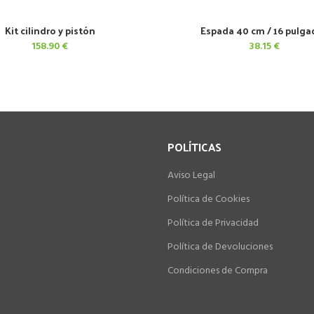
Kit cilindro y pistón
Espada 40 cm / 16 pulga
AÑADIR AL CARRITO
AÑADIR AL CARRITO
158.90
€
38.15
€
POLÍTICAS
Aviso Legal
Política de Cookies
Política de Privacidad
Política de Devoluciones
Condiciones de Compra