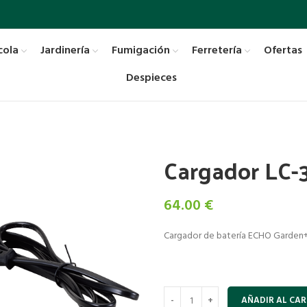
cola
Jardinería
Fumigación
Ferretería
Ofertas
Despieces
Cargador LC-
64.00
€
Cargador de batería ECHO Garden+ 
AÑADIR AL CAR