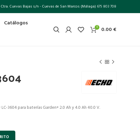
Ctra. Cuevas Bajas s/n - Cuevas de San Marcos (Málaga)
675 803 708
Catálogos
0
0.00
€
3604
LC-3604 para baterías Garden+ 2.0 Ah y 4.0 Ah 40.0 V.
RITO