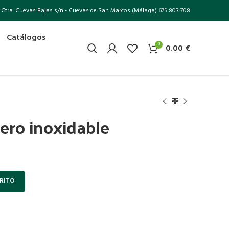
Ctra. Cuevas Bajas s/n - Cuevas de San Marcos (Málaga)
675 803 708
Catálogos
0
0.00
€
ero inoxidable
RITO