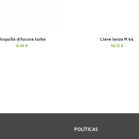
Boquilla difusora turbo
Llave lanza M.94
AÑADIR AL CARRITO
AÑADIR AL CARRITO
6.05
€
18.15
€
POLÍTICAS